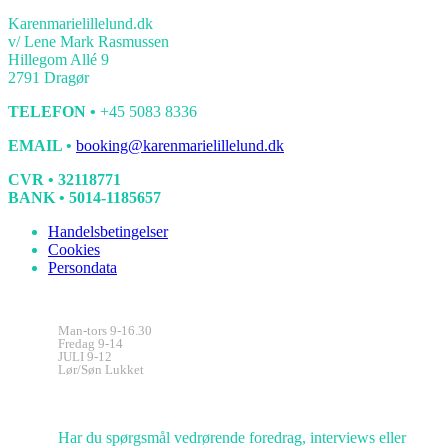
Karenmarielillelund.dk
v/ Lene Mark Rasmussen
Hillegom Allé 9
2791 Dragør
TELEFON •
+45 5083 8336
EMAIL •
booking@karenmarielillelund.dk
CVR • 32118771
BANK • 5014-1185657
Handelsbetingelser
Cookies
Persondata
Kontorets åbningstider
Man-tors 9-16.30
Fredag 9-14
JULI 9-12
Lør/Søn Lukket
Kundeservice
Har du spørgsmål vedrørende foredrag, interviews eller