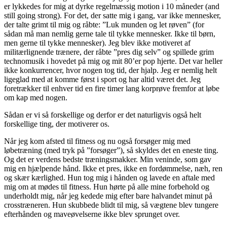
er lykkedes for mig at dyrke regelmæssig motion i 10 måneder (and
still going strong). For det, der satte mig i gang, var ikke mennesker,
der talte grimt til mig og råbte: ”Luk munden og let røven” (for
sådan må man nemlig gerne tale til tykke mennesker. Ikke til børn,
men gerne til tykke mennesker). Jeg blev ikke motiveret af
militærlignende trænere, der råbte ”pres dig selv” og spillede grim
technomusik i hovedet på mig og mit 80’er pop hjerte. Det var heller
ikke konkurrencer, hvor nogen tog tid, der hjalp. Jeg er nemlig helt
ligeglad med at komme først i sport og har altid været det. Jeg
foretrækker til enhver tid en fire timer lang korprøve fremfor at løbe
om kap med nogen.
Sådan er vi så forskellige og derfor er det naturligvis også helt
forskellige ting, der motiverer os.
Når jeg kom afsted til fitness og nu også forsøger mig med
løbetræning (med tryk på ”forsøger”), så skyldes det en eneste ting.
Og det er verdens bedste træningsmakker. Min veninde, som gav
mig en hjælpende hånd. Ikke et pres, ikke en fordømmelse, næh, ren
og skær kærlighed. Hun tog mig i hånden og lavede en aftale med
mig om at mødes til fitness. Hun hørte på alle mine forbehold og
underholdt mig, når jeg kedede mig efter bare halvandet minut på
crosstræneren. Hun skubbede blidt til mig, så vægtene blev tungere
efterhånden og maveøvelserne ikke blev sprunget over.