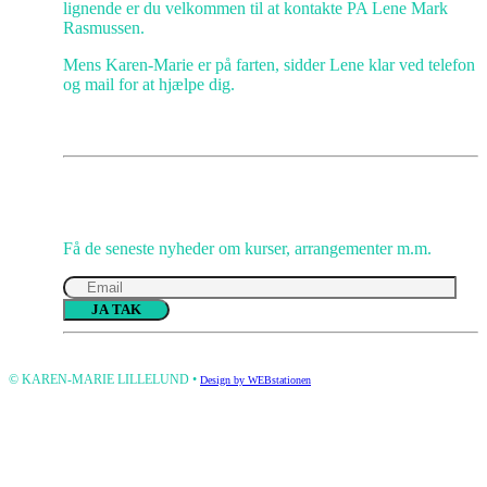
lignende er du velkommen til at kontakte PA Lene Mark
Rasmussen.
Mens Karen-Marie er på farten, sidder Lene klar ved telefon
og mail for at hjælpe dig.
Gå IKKE glip af opmuntring
Få de seneste nyheder om kurser, arrangementer m.m.
Please
leave
this
© KAREN-MARIE LILLELUND •
Design by WEBstationen
field
empty.