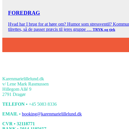
FOREDRAG
Hvad har I brug for at høre om? Humor som stressventil? Kommunik
tilrettes, så de passer præcis til jeres gruppe …
TRYK og tjek
KONTAKT
Karenmarielillelund.dk
v/ Lene Mark Rasmussen
Hillegom Allé 9
2791 Dragør
TELEFON •
+45 5083 8336
EMAIL •
booking@karenmarielillelund.dk
CVR • 32118771
BANK • 5014-1185657