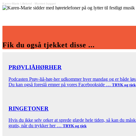
Karen-Marie Lillelund
·
Muntert bygget
Fik du også tjekket disse ...
PRØVLIÅHØRHER
Podcasten Prøv-liå-hør-her udkommer hver mandag og er både løsni
Du kan også foreslå emner på vores Facebookside …
TRYK og tjek
RINGETONER
Hvis du ikke selv orker at sprede glæde hele tiden, så kan du mås
gratis, når du trykker her …
TRYK og tjek