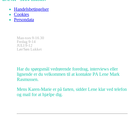
Handelsbetingelser
Cookies
Persondata
Kontorets åbningstider
Man-tors 9-16.30
Fredag 9-14
JULI 9-12
Lør/Søn Lukket
Kundeservice
Har du spørgsmål vedrørende foredrag, interviews eller
lignende er du velkommen til at kontakte PA Lene Mark
Rasmussen.
Mens Karen-Marie er på farten, sidder Lene klar ved telefon
og mail for at hjælpe dig.
Gå IKKE glip af opmuntring