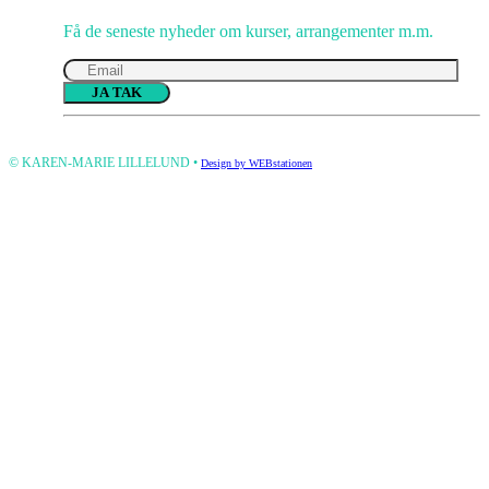
Få de seneste nyheder om kurser, arrangementer m.m.
Please
leave
this
© KAREN-MARIE LILLELUND •
Design by WEBstationen
field
empty.