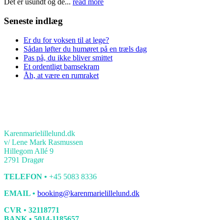
Det er usundt og de...
read more
Seneste indlæg
Er du for voksen til at lege?
Sådan løfter du humøret på en træls dag
Pas på, du ikke bliver smittet
Et ordentligt bamsekram
Åh, at være en rumraket
KONTAKT
Karenmarielillelund.dk
v/ Lene Mark Rasmussen
Hillegom Allé 9
2791 Dragør
TELEFON •
+45 5083 8336
EMAIL •
booking@karenmarielillelund.dk
CVR • 32118771
BANK • 5014-1185657