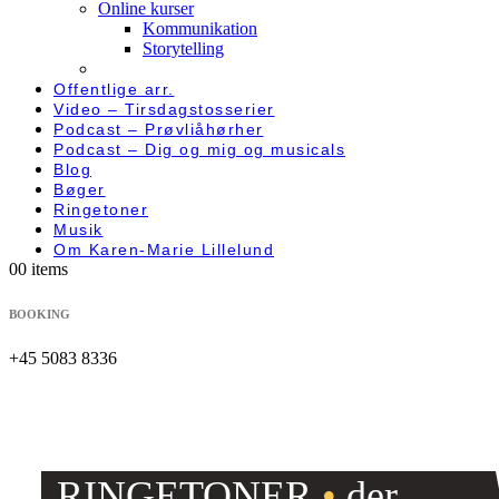
Online kurser
Kommunikation
Storytelling
Offentlige arr.
Video – Tirsdagstosserier
Podcast – Prøvliåhørher
Podcast – Dig og mig og musicals
Blog
Bøger
Ringetoner
Musik
Om Karen-Marie Lillelund
0
0 items
BOOKING
+45 5083 8336
RINGETONER
•
der