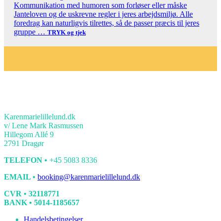
Kommunikation med humoren som forløser eller måske
Janteloven og de uskrevne regler i jeres arbejdsmiljø. Alle
foredrag kan naturligvis tilrettes, så de passer præcis til jeres
gruppe …
TRYK og tjek
KONTAKT
Karenmarielillelund.dk
v/ Lene Mark Rasmussen
Hillegom Allé 9
2791 Dragør
TELEFON •
+45 5083 8336
EMAIL •
booking@karenmarielillelund.dk
CVR • 32118771
BANK • 5014-1185657
Handelsbetingelser