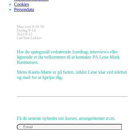
Cookies
Persondata
Kontorets åbningstider
Man-tors 9-16.30
Fredag 9-14
JULI 9-12
Lør/Søn Lukket
Kundeservice
Har du spørgsmål vedrørende foredrag, interviews eller
lignende er du velkommen til at kontakte PA Lene Mark
Rasmussen.
Mens Karen-Marie er på farten, sidder Lene klar ved telefon
og mail for at hjælpe dig.
Gå IKKE glip af opmuntring
Få de seneste nyheder om kurser, arrangementer m.m.