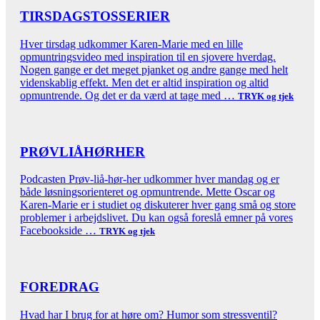
TIRSDAGSTOSSERIER
Hver tirsdag udkommer Karen-Marie med en lille
opmuntringsvideo med inspiration til en sjovere hverdag.
Nogen gange er det meget pjanket og andre gange med helt
videnskablig effekt. Men det er altid inspiration og altid
opmuntrende. Og det er da værd at tage med …
TRYK og tjek
PRØVLIÅHØRHER
Podcasten Prøv-liå-hør-her udkommer hver mandag og er
både løsningsorienteret og opmuntrende. Mette Oscar og
Karen-Marie er i studiet og diskuterer hver gang små og store
problemer i arbejdslivet. Du kan også foreslå emner på vores
Facebookside …
TRYK og tjek
FOREDRAG
Hvad har I brug for at høre om? Humor som stressventil?