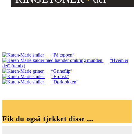
skaber opmærksomhed
“På toppen”
“Hvem er
det” (remix)
“Grineflip”
“Erotisk”
“Dørklokken”
Fik du også tjekket disse ...