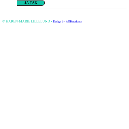
Please
leave
this
© KAREN-MARIE LILLELUND •
Design by WEBstationen
field
empty.