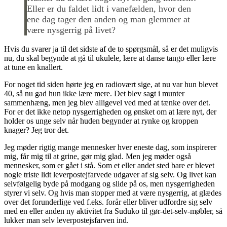
Eller er du faldet lidt i vanefælden, hvor den
ene dag tager den anden og man glemmer at
være nysgerrig på livet?
Hvis du svarer ja til det sidste af de to spørgsmål, så er det muligvis
nu, du skal begynde at gå til ukulele, lære at danse tango eller lære
at tune en knallert.
For noget tid siden hørte jeg en radiovært sige, at nu var hun blevet
40, så nu gad hun ikke lære mere. Det blev sagt i munter
sammenhæng, men jeg blev alligevel ved med at tænke over det.
For er det ikke netop nysgerrigheden og ønsket om at lære nyt, der
holder os unge selv når huden begynder at rynke og kroppen
knager? Jeg tror det.
Jeg møder rigtig mange mennesker hver eneste dag, som inspirerer
mig, får mig til at grine, gør mig glad. Men jeg møder også
mennesker, som er gået i stå. Som et eller andet sted bare er blevet
nogle triste lidt leverpostejfarvede udgaver af sig selv. Og livet kan
selvfølgelig byde på modgang og slide på os, men nysgerrigheden
styrer vi selv. Og hvis man stopper med at være nysgerrig, at glædes
over det forunderlige ved f.eks. forår eller bliver udfordre sig selv
med en eller anden ny aktivitet fra Suduko til gør-det-selv-møbler, så
lukker man selv leverpostejsfarven ind.