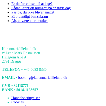
Er du for voksen til at lege?
Sådan løfter du humøret på en træls dag
Pas på, du ikke bliver smittet
Et ordentligt bamsekram
Åh, at være en rumraket
KONTAKT
Karenmarielillelund.dk
v/ Lene Mark Rasmussen
Hillegom Allé 9
2791 Dragør
TELEFON •
+45 5083 8336
EMAIL •
booking@karenmarielillelund.dk
CVR • 32118771
BANK • 5014-1185657
Handelsbetingelser
Cookies