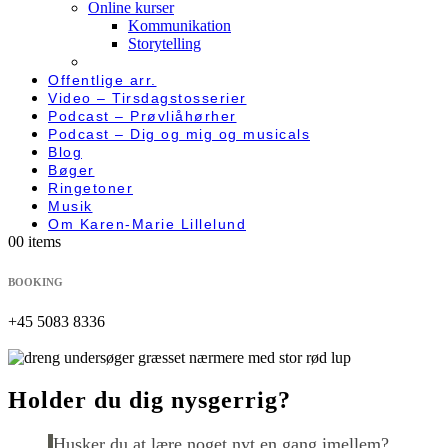
Online kurser
Kommunikation
Storytelling
Offentlige arr.
Video – Tirsdagstosserier
Podcast – Prøvliåhørher
Podcast – Dig og mig og musicals
Blog
Bøger
Ringetoner
Musik
Om Karen-Marie Lillelund
0
0 items
BOOKING
+45 5083 8336
Holder du dig nysgerrig?
Husker du at lære noget nyt en gang imellem?