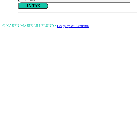
Please
leave
this
© KAREN-MARIE LILLELUND •
Design by WEBstationen
field
empty.