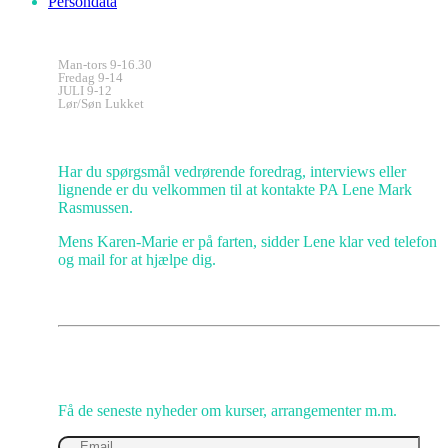
Persondata
Kontorets åbningstider
Man-tors 9-16.30
Fredag 9-14
JULI 9-12
Lør/Søn Lukket
Kundeservice
Har du spørgsmål vedrørende foredrag, interviews eller
lignende er du velkommen til at kontakte PA Lene Mark
Rasmussen.
Mens Karen-Marie er på farten, sidder Lene klar ved telefon
og mail for at hjælpe dig.
Gå IKKE glip af opmuntring
Få de seneste nyheder om kurser, arrangementer m.m.