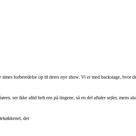
dste times forberedelse op til deres nye show. Vi er med backstage, hvo
n, ser ikke altid helt ens på tingene, så en del aftaler sejler, mens a
 tekøkkenet, der