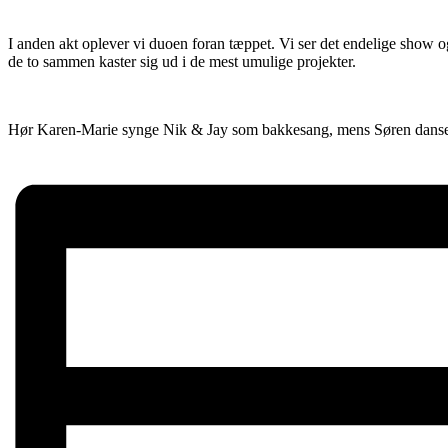
I anden akt oplever vi duoen foran tæppet. Vi ser det endelige show og 
de to sammen kaster sig ud i de mest umulige projekter.
Hør Karen-Marie synge Nik & Jay som bakkesang, mens Søren danser r