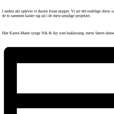
I anden akt oplever vi duoen foran tæppet. Vi ser det endelige show og 
de to sammen kaster sig ud i de mest umulige projekter.
Hør Karen-Marie synge Nik & Jay som bakkesang, mens Søren danser r