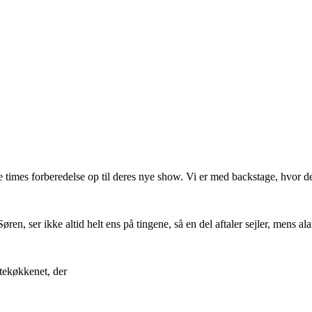
dste times forberedelse op til deres nye show. Vi er med backstage, hvo
n, ser ikke altid helt ens på tingene, så en del aftaler sejler, mens a
 tekøkkenet, der