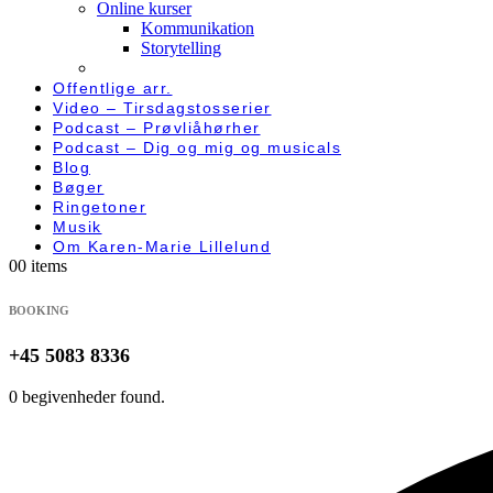
Online kurser
Kommunikation
Storytelling
Offentlige arr.
Video – Tirsdagstosserier
Podcast – Prøvliåhørher
Podcast – Dig og mig og musicals
Blog
Bøger
Ringetoner
Musik
Om Karen-Marie Lillelund
0
0 items
BOOKING
+45 5083 8336
0 begivenheder found.