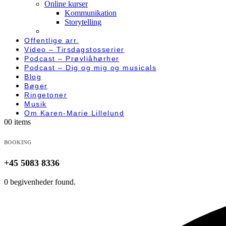
Online kurser
Kommunikation
Storytelling
Offentlige arr.
Video – Tirsdagstosserier
Podcast – Prøvliåhørher
Podcast – Dig og mig og musicals
Blog
Bøger
Ringetoner
Musik
Om Karen-Marie Lillelund
0
0 items
BOOKING
+45 5083 8336
0 begivenheder found.