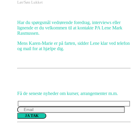
Lør/Søn Lukket
Kundeservice
Har du spørgsmål vedrørende foredrag, interviews eller
lignende er du velkommen til at kontakte PA Lene Mark
Rasmussen.
Mens Karen-Marie er på farten, sidder Lene klar ved telefon
og mail for at hjælpe dig.
Gå IKKE glip af opmuntring
Få de seneste nyheder om kurser, arrangementer m.m.
Please
leave
this