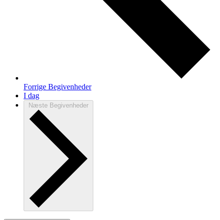
Forrige
Begivenheder
I dag
Næste
Begivenheder