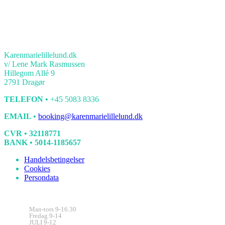
KONTAKT
Karenmarielillelund.dk
v/ Lene Mark Rasmussen
Hillegom Allé 9
2791 Dragør
TELEFON •
+45 5083 8336
EMAIL •
booking@karenmarielillelund.dk
CVR • 32118771
BANK • 5014-1185657
Handelsbetingelser
Cookies
Persondata
Kontorets åbningstider
Man-tors 9-16.30
Fredag 9-14
JULI 9-12