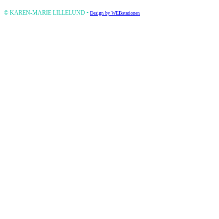
this
© KAREN-MARIE LILLELUND •
Design by WEBstationen
field
empty.