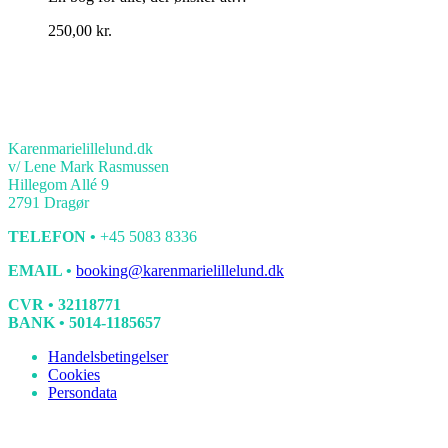
250,00
kr.
KONTAKT
Karenmarielillelund.dk
v/ Lene Mark Rasmussen
Hillegom Allé 9
2791 Dragør
TELEFON •
+45 5083 8336
EMAIL •
booking@karenmarielillelund.dk
CVR • 32118771
BANK • 5014-1185657
Handelsbetingelser
Cookies
Persondata
Kontorets åbningstider