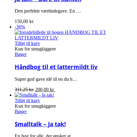
Den perfekte værtindegave. En …
150,00
kr.
-36%
Tilføj til kurv
Kun for smugkiggere
Bøger
Håndbog til et lattermildt liv
Super god gave idé til en du h…
Den
Den
311,25
kr.
200,00
kr.
oprindelige
aktuelle
pris
pris
Tilføj til kurv
var:
er:
Kun for smugkiggere
311,25 kr..
200,00 kr..
Bøger
Smalltalk – Ja tak!
En bog for alle, der ønsker at…