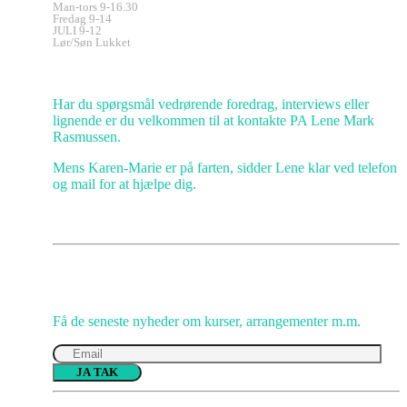
Man-tors 9-16.30
Fredag 9-14
JULI 9-12
Lør/Søn Lukket
Kundeservice
Har du spørgsmål vedrørende foredrag, interviews eller
lignende er du velkommen til at kontakte PA Lene Mark
Rasmussen.
Mens Karen-Marie er på farten, sidder Lene klar ved telefon
og mail for at hjælpe dig.
Gå IKKE glip af opmuntring
Få de seneste nyheder om kurser, arrangementer m.m.
Please
leave