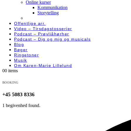
Online kurser
Kommunikation
Storytelling
Offentlige arr.
Video – Tirsdagstosserier
Podcast – Prøvliåhørher
Podcast – Dig og mig og musicals
Blog
Bøger
Ringetoner
Musik
Om Karen-Marie Lillelund
0
0 items
BOOKING
+45 5083 8336
1 begivenhed found.