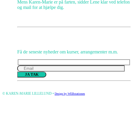
Mens Karen-Marie er på farten, sidder Lene klar ved telefon
og mail for at hjælpe dig.
Gå IKKE glip af opmuntring
Få de seneste nyheder om kurser, arrangementer m.m.
Please
leave
this
© KAREN-MARIE LILLELUND •
Design by WEBstationen
field
empty.