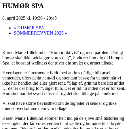
HUMØR SPA
8. april 2025 kl. 19:30
-
20:45
«
HUMØR SPA
SOMMERREVYEN 2025
»
Karen-Marie Lillelund er ’Humor-aktivist’ og med parolen ”dårligt
humør skal ikke ødelægge vores dag”, inviterer hun dig til Humør-
Spa, et boost af wellness der giver dig smilet og grinet tilbage.
Hverdagen er faretruende fyldt med andres dårlige bilkørsel,
ventetider, uforståelig nem-id og spontant besøg fra venner, når vi
ikke har handlet ind eller gjort rent. ”Slap af, grin nu bare lidt af det
… det er der brug for”, siger hun. Det er tid nu inden det er for sent.
Humøret har det svært i disse år og det skal tilbage på landkortet
Vi skal have større bevidsthed om de signaler vi sender og ikke
mindst overkomme dem vi modtager.
Karen-Marie Lillelund zoomer helt ind på de sjove små historier og
eksempler, der får vores verden til at vælte og humøret til at bryde
sammen. ”Hvornår er der mad?” lyder der fra en afkrog af huset.