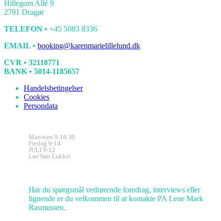
Hillegom Allé 9
2791 Dragør
TELEFON •
+45 5083 8336
EMAIL •
booking@karenmarielillelund.dk
CVR • 32118771
BANK • 5014-1185657
Handelsbetingelser
Cookies
Persondata
Kontorets åbningstider
Man-tors 9-16.30
Fredag 9-14
JULI 9-12
Lør/Søn Lukket
Kundeservice
Har du spørgsmål vedrørende foredrag, interviews eller
lignende er du velkommen til at kontakte PA Lene Mark
Rasmussen.