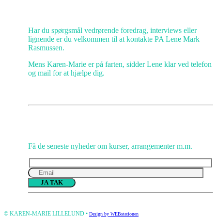
Kundeservice
Har du spørgsmål vedrørende foredrag, interviews eller
lignende er du velkommen til at kontakte PA Lene Mark
Rasmussen.
Mens Karen-Marie er på farten, sidder Lene klar ved telefon
og mail for at hjælpe dig.
Gå IKKE glip af opmuntring
Få de seneste nyheder om kurser, arrangementer m.m.
Please
leave
this
© KAREN-MARIE LILLELUND •
Design by WEBstationen