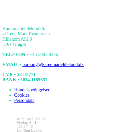
KONTAKT
Karenmarielillelund.dk
v/ Lene Mark Rasmussen
Hillegom Allé 9
2791 Dragør
TELEFON •
+45 5083 8336
EMAIL •
booking@karenmarielillelund.dk
CVR • 32118771
BANK • 5014-1185657
Handelsbetingelser
Cookies
Persondata
Kontorets åbningstider
Man-tors 9-16.30
Fredag 9-14
JULI 9-12
Lør/Søn Lukket