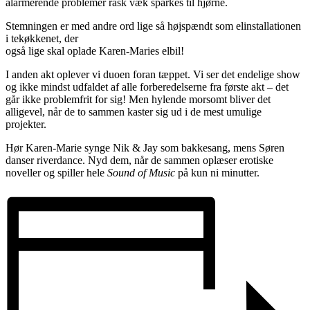
alarmerende problemer rask væk sparkes til hjørne.
Stemningen er med andre ord lige så højspændt som elinstallationen
i tekøkkenet, der
også lige skal oplade Karen-Maries elbil!
I anden akt oplever vi duoen foran tæppet. Vi ser det endelige show
og ikke mindst udfaldet af alle forberedelserne fra første akt – det
går ikke problemfrit for sig! Men hylende morsomt bliver det
alligevel, når de to sammen kaster sig ud i de mest umulige
projekter.
Hør Karen-Marie synge Nik & Jay som bakkesang, mens Søren
danser riverdance. Nyd dem, når de sammen oplæser erotiske
noveller og spiller hele
Sound of Music
på kun ni minutter.