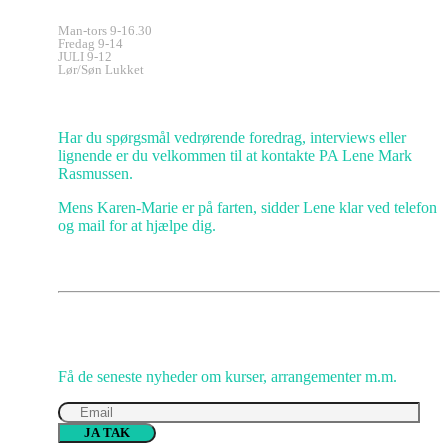
Kontorets åbningstider
Man-tors 9-16.30
Fredag 9-14
JULI 9-12
Lør/Søn Lukket
Kundeservice
Har du spørgsmål vedrørende foredrag, interviews eller
lignende er du velkommen til at kontakte PA Lene Mark
Rasmussen.
Mens Karen-Marie er på farten, sidder Lene klar ved telefon
og mail for at hjælpe dig.
Gå IKKE glip af opmuntring
Få de seneste nyheder om kurser, arrangementer m.m.