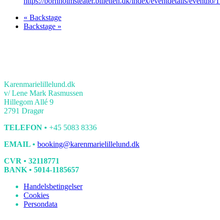
https://bornholmsteater.billetten.dk/index/eventdetails/eventno
«
Backstage
Backstage
»
KONTAKT
Karenmarielillelund.dk
v/ Lene Mark Rasmussen
Hillegom Allé 9
2791 Dragør
TELEFON •
+45 5083 8336
EMAIL •
booking@karenmarielillelund.dk
CVR • 32118771
BANK • 5014-1185657
Handelsbetingelser
Cookies
Persondata