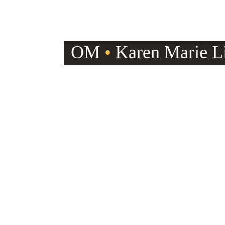
OM
•
Karen Marie Li